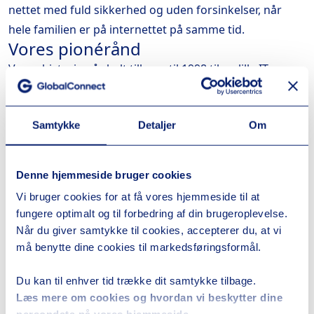
nettet med fuld sikkerhed og uden forsinkelser, når
hele familien er på internettet på samme tid.
Vores pionérånd
Vores historie går helt tilbage til 1998 til en lille IT
startupvirksomhed, som siden er vokset sig større til en
internationalt fremadstormende international
Samtykke
Detaljer
Om
virksomhed på tværs af de nordiske lande.
I maj 2018 blev vi i GlobalConnect opkøbt af EQT
Infrastructure, en kapitalfond, som sikrer at vi kan blive
Denne hjemmeside bruger cookies
ved med at fortsætte vores innovative, nysgerrige
Vi bruger cookies for at få vores hjemmeside til at
pionerånd, som gør os i stand til løbende at investere i
fungere optimalt og til forbedring af din brugeroplevelse.
ny infrastruktur, automatisering og
Når du giver samtykke til cookies, accepterer du, at vi
sikkerhedsløsninger.
må benytte dine cookies til markedsføringsformål.
Alt dette sker på baggrund af at vi står samlet som en
Du kan til enhver tid trække dit samtykke tilbage.
nordisk organisation, så vi kan være på forkant med
Læs mere om cookies og hvordan vi beskytter dine
nye tendenser og områder inden for IT, samt udforske