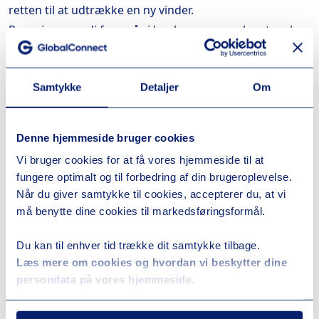
retten til at udtrække en ny vinder.
Præmiens værdi fremgår i konkurrenceopslaget og kan
ikke byttes til andre produkter eller omsættes til
kontanter. Konkurrencen er hverken sponsoreret,
Samtykke
Detaljer
Om
støttet, administreret af eller forbundet med Facebook
og Instagram.
Ved at deltage i konkurrencen accepterer du, at
Denne hjemmeside bruger cookies
GlobalConnect at må offentliggøre dit navn på de
Vi bruger cookies for at få vores hjemmeside til at
medier, som GlobalConnect benytter, hvis du vinder.
fungere optimalt og til forbedring af din brugeroplevelse.
Vinderen kontaktes og offentliggøres i
Når du giver samtykke til cookies, accepterer du, at vi
kommentarfeltet i Facebookopslaget og i en
må benytte dine cookies til markedsføringsformål.
privatbesked.
Du kan til enhver tid trække dit samtykke tilbage.
Konkurrencer udloddet i forbindelse med fysiske
Læs mere om cookies og hvordan vi beskytter dine
arrangementer
persondata på vores hjemmeside.
[Individuel konkurrence tekst] Deltag i konkurrencen
ved at tilmelde dig GlobalConnect nyhedsbrev og/eller