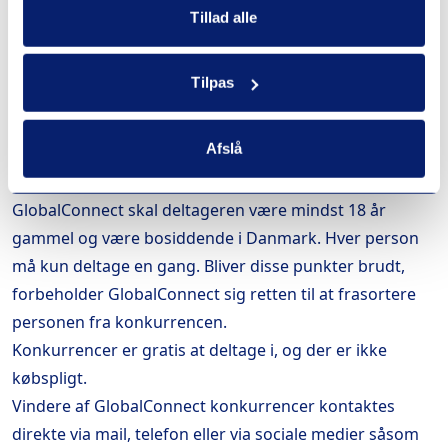
ved at skrive dig på interesse/tilmeldingslisten (ikke-
Tillad alle
bindende). Konkurrencebetingelserne er tilgængelige
på skrift og kan findes på globalconnect.dk/privat.
Tilpas
Disse konkurrencebetingelser gælder for alle
konkurrencer, der arrangeres af GlobalConnect A/S
Afslå
Havneholmen 6, 2450 København SV.
For at deltage i en konkurrence afholdt af
GlobalConnect skal deltageren være mindst 18 år
gammel og være bosiddende i Danmark. Hver person
må kun deltage en gang. Bliver disse punkter brudt,
forbeholder GlobalConnect sig retten til at frasortere
personen fra konkurrencen.
Konkurrencer er gratis at deltage i, og der er ikke
købspligt.
Vindere af GlobalConnect konkurrencer kontaktes
direkte via mail, telefon eller via sociale medier såsom